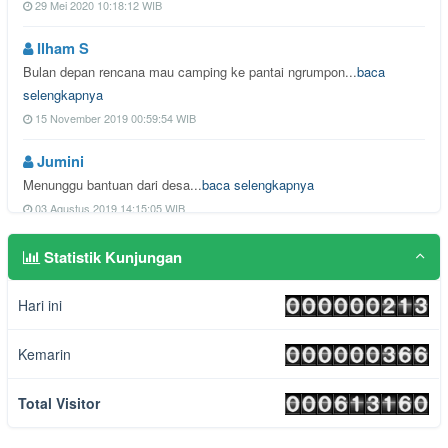
29 Mei 2020 10:18:12 WIB
Ilham S
Bulan depan rencana mau camping ke pantai ngrumpon...
baca
selengkapnya
15 November 2019 00:59:54 WIB
Jumini
Menunggu bantuan dari desa...
baca selengkapnya
03 Agustus 2019 14:15:05 WIB
Dheemaspram
Statistik Kunjungan
Team widoro lemesan sampun ngantos patah semangat,...
baca
selengkapnya
Hari ini
01 Agustus 2019 00:39:29 WIB
Kemarin
pandak kidul
Trimakasih kepada pemrintah giripurwo kususnya,sud...
baca
Total Visitor
selengkapnya
31 Juli 2019 00:29:15 WIB